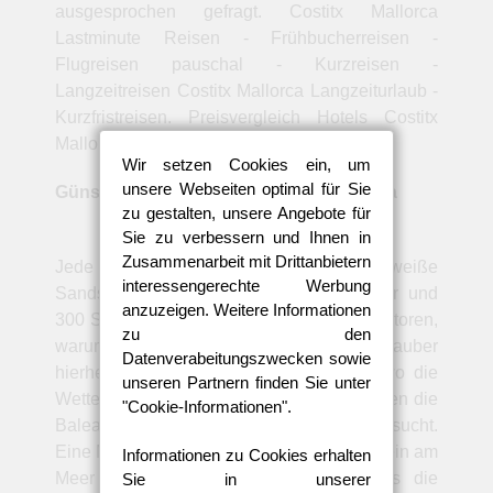
ausgesprochen gefragt. Costitx Mallorca
Lastminute Reisen - Frühbucherreisen -
Flugreisen pauschal - Kurzreisen -
Langzeitreisen Costitx Mallorca Langzeiturlaub -
Kurzfristreisen. Preisvergleich Hotels Costitx
Mallorca. Pauschalurlaub Mallorca.
Wir setzen Cookies ein, um
unsere Webseiten optimal für Sie
Günstige Costitx Hotelangebote Mallorca
zu gestalten, unsere Angebote für
Sie zu verbessern und Ihnen in
Zusammenarbeit mit Drittanbietern
Jede Menge palmengesäumte, weiße
interessengerechte Werbung
Sandstrände, dazu 25° Wassertemperatur und
anzuzeigen. Weitere Informationen
300 Sonnentage im Jahr, das sind die Faktoren,
zu den
warum jedes Jahr immer wieder viele Urlauber
Datenverabeitungszwecken sowie
hierherkommen. Vor allem im Sommer, wo die
unseren Partnern finden Sie unter
Wetterlage verhältnismäßig stabil ist, werden die
"Cookie-Informationen".
Balearen deshalb besonders gerne besucht.
Eine Menge Touristen, die ihren Urlaub allein am
Informationen zu Cookies erhalten
Meer verbringen, wissen oft nicht, dass die
Sie in unserer