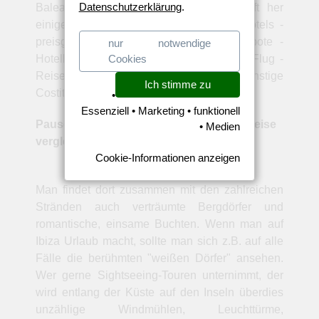
Datenschutzerklärung
.
Baleareninseln auch von der Landschaft her
einiges zu bieten haben. All inclusive Hotels -
preisgünstige Costitx Pauschalreiseangebote -
nur notwendige
Cookies
Hotelbuchung - Transfer - Verpflegung - Flug -
Reiseservice - Urlaubsangebote. Günstige
Ich stimme zu
Costitx Hotelangebote Mallorca.
•
Essenziell • Marketing • funktionell
Pauschalreisen Costitx Mallorca Reisepreise
• Medien
vergleichen
Cookie-Informationen anzeigen
Man findet dort zusammen mit den zahlreichen
Stränden auch verträumte Bergdörfer und
romantische, einsame Buchten. Wenn man auf
Ibiza Urlaub macht, sollte man sich z.B. auf alle
Fälle die berühmten "weißen Dörfer" ansehen.
Wer gerne Sightseeing-Touren unternimmt, der
wird entlang der Küste auf den Inseln überdies
unzählige Windmühlen, Leuchttürme,