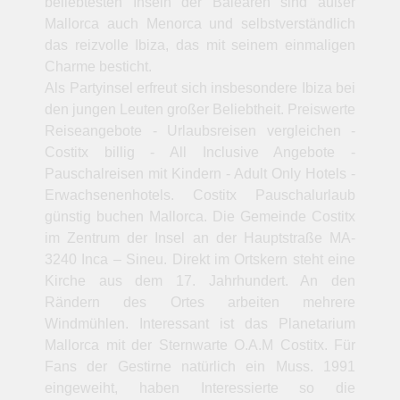
beliebtesten Inseln der Balearen sind außer
Mallorca auch Menorca und selbstverständlich
das reizvolle Ibiza, das mit seinem einmaligen
Charme besticht.
Als Partyinsel erfreut sich insbesondere Ibiza bei
den jungen Leuten großer Beliebtheit. Preiswerte
Reiseangebote - Urlaubsreisen vergleichen -
Costitx billig - All Inclusive Angebote -
Pauschalreisen mit Kindern - Adult Only Hotels -
Erwachsenenhotels. Costitx Pauschalurlaub
günstig buchen Mallorca. Die Gemeinde Costitx
im Zentrum der Insel an der Hauptstraße MA-
3240 Inca – Sineu. Direkt im Ortskern steht eine
Kirche aus dem 17. Jahrhundert. An den
Rändern des Ortes arbeiten mehrere
Windmühlen. Interessant ist das Planetarium
Mallorca mit der Sternwarte O.A.M Costitx. Für
Fans der Gestirne natürlich ein Muss. 1991
eingeweiht, haben Interessierte so die