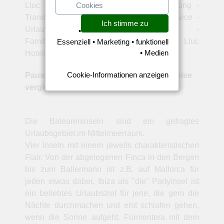
Cookies
Lluc Pauschalreiseangebote - Hotelbuchung -
Transfer - Verpflegung - Flug - Reiseservice -
Ich stimme zu
Urlaubsangebote. Familienreisen -
•
Familienurlaub mit Kindern - Günstige Lluc
Essenziell • Marketing • funktionell
• Medien
Hotelangebote Mallorca.
Cookie-Informationen anzeigen
Pauschalreisen Lluc Mallorca Urlaubspreise
vergleichen
Die Baleareninseln sind ein gefragtes
Urlaubsgebiet im Mittelmeerraum.
Vier Inseln mit einem jeweils charakteristischen
Flair. Von der abgelegenen Finca in den Bergen
bis zum Ballermann ist z.B. auf Mallorca für
jeden etwas dabei. Ibiza als "die" Partyinsel ist
ein beliebtes Urlaubsziel für jene, die gern die
Nächte durchmachen und erst schlafen gehen,
wenn die Sonne aufgeht. Formentera mit dem