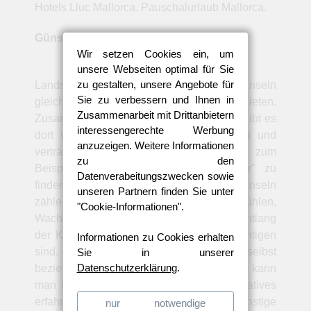
Hotels Lluc Mallorca. Pauschalurlaub Mallorca.
Günstige Lluc Hotelangebote Mallorca
Wir setzen Cookies ein, um
unsere Webseiten optimal für Sie
zu gestalten, unsere Angebote für
Landschaftlich haben die Baleareninseln
Sie zu verbessern und Ihnen in
gleichermaßen eine Menge zu bieten.
Zusammenarbeit mit Drittanbietern
Zusammen mit den unzähligen Stränden gibt es
interessengerechte Werbung
dort viele romantische, einsame Buchten und
anzuzeigen. Weitere Informationen
verträumte Bergdörfer. Auf Ibiza sind zum
zu den
Beispiel die berühmten "weißen Dörfer" zu
Datenverabeitungszwecken sowie
finden. Zu den Sehenswürdigkeiten der Inseln
unseren Partnern finden Sie unter
zählen zudem zahlreiche Burgen, Windmühlen,
"Cookie-Informationen".
Wachttürme und Leuchttürme, die sich entlang
der Küste verteilen und die alle zu besichtigen
Informationen zu Cookies erhalten
sind. Über die Historie der Balearen selbst
Sie in unserer
Datenschutzerklärung
.
beziehungsweise der dortigen Ortschaften kann
man in diversen Museen sehr viel Informatives
erfahren. --- All inclusive Hotels - preisgünstige
nur notwendige