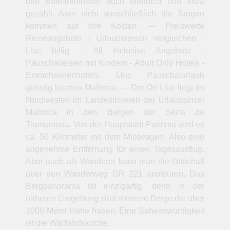
den Baleareninseln auch Menorca und Ibiza
gezählt. Aber nicht ausschließlich die Jungen
kommen auf ihre Kosten. --- Preiswerte
Reiseangebote - Urlaubsreisen vergleichen -
Lluc billig - All Inclusive Angebote -
Pauschalreisen mit Kindern - Adult Only Hotels -
Erwachsenenhotels. Lluc Pauschalurlaub
günstig buchen Mallorca. --- Der Ort Lluc liegt im
Nordwesten im Landesinneren der Urlaubsinsel
Mallorca in den Bergen der Serra de
Tramuntana. Von der Hauptstadt Palmma sind es
ca. 50 Kilometer mit dem Mietwagen. Also eine
angenehme Entfernung für einen Tagesausflug.
Aber auch als Wanderer kann man die Ortschaft
über den Wanderweg GR 221 ansteuern. Das
Bergpanorama ist einzigartig, denn in der
näheren Umgebung sind mehrere Berge die über
1000 Meter Höhe haben. Eine Sehenswürdigkeit
ist die Wallfahrtskirche.